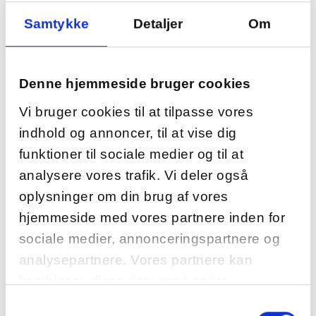
Samtykke
Detaljer
Om
Denne hjemmeside bruger cookies
Vi bruger cookies til at tilpasse vores
indhold og annoncer, til at vise dig
funktioner til sociale medier og til at
analysere vores trafik. Vi deler også
oplysninger om din brug af vores
hjemmeside med vores partnere inden for
sociale medier, annonceringspartnere og
analysepartnere. Vores partnere kan
kombinere disse data med andre
oplysninger, du har givet dem, eller som de
Samtykkevalg