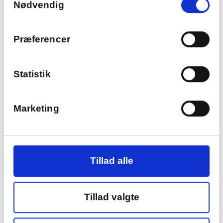
Nødvendig
har indsamlet fra din brug af deres
tjenester.
Præferencer
Statistik
Marketing
Tillad alle
Tillad valgte