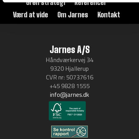
Grøn strategi
Referencer
Værd at vide
Om Jarnes
Kontakt
Jarnes A/S
Håndværkervej 34
9320 Hjallerup
CVR nr: 50737616
+45 9828 1555
info@jarnes.dk