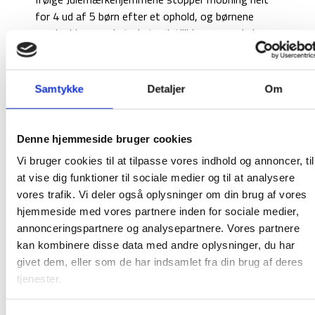
for 4 ud af 5 børn efter et ophold, og børnene
vender hjem med styrket selvtillid, nye venskaber
og troen på, at de kan mere, end de selv tror. Det
er præcis den slags forandring, vi ønsker at støtte
op om.
Samtykke
Detaljer
Om
Bidrag skaber lys i en svær tid
Denne hjemmeside bruger cookies
Julen forbindes med nærvær og glæde, men for
Vi bruger cookies til at tilpasse vores indhold og annoncer, til
mange børn er december også en svær måned.
at vise dig funktioner til sociale medier og til at analysere
Derfor betyder det meget for os, at vores
vores trafik. Vi deler også oplysninger om din brug af vores
donation er med til at give sårbare børn et frirum –
hjemmeside med vores partnere inden for sociale medier,
et pusterum fra mobning og mistrivsel – og en
annonceringspartnere og analysepartnere. Vores partnere
mulighed for en stærkere og mere håbefuld
kan kombinere disse data med andre oplysninger, du har
fremtid.
givet dem, eller som de har indsamlet fra din brug af deres
tjenester.
Et fælles ansvar