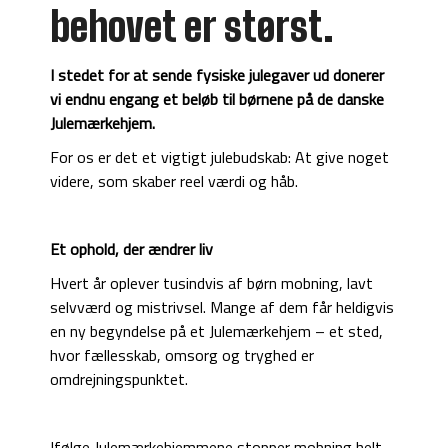
behovet er størst.
I stedet for at sende fysiske julegaver ud donerer
vi endnu engang et beløb til børnene på de danske
Julemærkehjem.
For os er det et vigtigt julebudskab: At give noget
videre, som skaber reel værdi og håb.
Et ophold, der ændrer liv
Hvert år oplever tusindvis af børn mobning, lavt
selvværd og mistrivsel. Mange af dem får heldigvis
en ny begyndelse på et Julemærkehjem – et sted,
hvor fællesskab, omsorg og tryghed er
omdrejningspunktet.
Ifølge Julemærkehjemmene stopper mobning helt